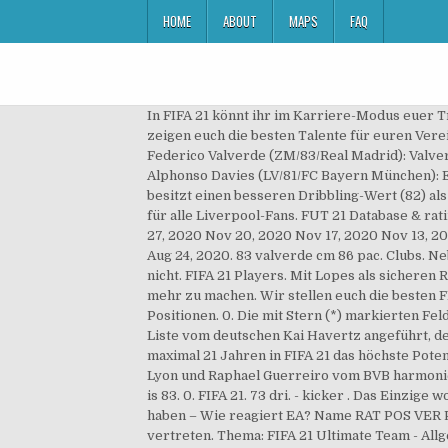
HOME
ABOUT
MAPS
FAQ
In FIFA 21 könnt ihr im Karriere-Modus euer Traum-Team basteln. FIFA 21 FUTMAS Predictions: Player SBCs, FUTMAS Cards And Live Countdown. 82 dri. Wir zeigen euch die besten Talente für euren Verein im Karrieremodus von FIFA 21. 73 dri. Matt Thomas 27 November 2020 The FUTMAS cards are coming! 77 sho. Federico Valverde (ZM/83/Real Madrid): Valverde ist ein Biest im Mittelfeld, das sowohl in der Offensive als auch in der Defensive herausragend funktioniert. Alphonso Davies (LV/81/FC Bayern München): Er ist der schnellste Verteidiger in FIFA 21 (96), verfügt über vier Sterne für die Skills sowie den schwachen Fuß und besitzt einen besseren Dribbling-Wert (82) als ein Großteil der Offensivspieler. Die Verletzung von Virgil Van Dijk im Derby gegen Everton war ein herber Schlag für alle Liverpool-Fans. FUT 21 Database & ratings Home; Players; FIFA 21 Career Mode players. 80 phy. Dec 11, 2020 Dec 10, 2020 Dec 4, 2020 Nov 28, 2020 Nov 27, 2020 Nov 20, 2020 Nov 17, 2020 Nov 13, 2020 Nov 6, 2020 Nov 4, 2020 Oct 29, 2020 Oct 27, 2020 Oct 16, 2020 Oct 9, 2020 Oct 5, 2020 Oct 1, 2020 Sep 23, 2020 Aug 24, 2020. 83 valverde cm 86 pac. Clubs. Neben vielen eher unspielbaren Karten bietet das … An hohen Ratings mangelt es den Informs in dieser Woche nämlich nicht. FIFA 21 Players. Mit Lopes als sicheren Rückhalt und Guerreiro als Allrounder braucht man sich über leichte Gegentore in FIFA 21 eigentlich keine Sorgen mehr zu machen. Wir stellen euch die besten FIFA 21-Talente für den Karrieremodus vor. Wir zeigen euch günstige Spieler mit großem Potential für alle Positionen. 0. Die mit Stern (*) markierten Felder sind Pflichtfelder. 66 def. FIFA 21, Talente: Die Mittelfeldspieler mit dem größten Potenzial Natürlich wird diese Liste vom deutschen Kai Havertz angeführt, der jüngst von Bayer Leverkusen zum FC Chelsea gewechselt ist. Welche elf ZMs, ZDMs oder ZOMs im Alter von maximal 21 Jahren in FIFA 21 das höchste Potenzial besitzen, stellen wir vor - ein Deutscher führt. Vancouver, Kanada - Die Würfel sind gefallen. Miguel Lopes von Lyon und Raphael Guerreiro vom BVB harmonieren sowohl in echt, als auch auf dem virtuellen Rasen perfekt miteinander. 5. In the game FIFA 21 his overall rating is 83. 0. FIFA 21. 73 dri. - kicker . Das Einzige woran es den beiden Informs mangelt, sind die defensiven Fähigkeiten. FIFA 21: Profi soll Familienmitglied abgestochen haben – Wie reagiert EA? Name RAT POS VER PS SKI WF WR PAC SHO PAS DRI DEF PHY BS IGS; Pelé. Zwei Europameister von 2016 sind ebenfalls im TOTW 5 vertreten. Thema: FIFA 21 Ultimate Team - Allgemeine Diskussionen, Beiträge: 1945, Datum letzter Beitrag: 06.12.2020 - 23:54 Uhr 73 pas. FUT 21 Squad Builder. Zum Glück sind mit Joshua Kimmich und Federico Valverde zwei Spieler im TOTW 5 von FIFA 21, die sich auf jeden freien Ball stürzen und den Gegnern das Leben schwer machen. Ein Glück, dass die Mannschaft von Jürgen Klopp in der Abwehr phänomenal aufgestellt ist. Federico Valverde, 22, a