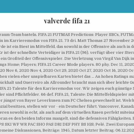
valverde fifa 21
us Uruguay Real Madrid, seit 2018 Zentrales Mittelfeld Marktwert: 70,00 Mio. Federico Valverde Da s ist Valverde: Der Real-Spieler startete in FIFA 20 … 74 sho. Check out Federico Valverde and his rating on FIFA 21. Auch Spieler von FIFA 21 dürften mit dem Niederländer mitgelitten haben. View his overall, offense & defense attributes, compare him with other players in the game. € * 22.07.1998 in Montevideo, Uruguay 9. Federico Valverde 83 - live prices, in-game stats, comments and reviews for FIFA 21 Ultimate Team FUT. FIFA 21: Das Team der Woche (TOTW) 5 in der Übersicht. Wenn man eines am TOTW 5 bemängeln muss, dann ist es die Auswahl der Stürmer. 69 sho. Federico Valverde 85 - live prices, in-game stats, comments and reviews for FIFA 21 Ultimate Team FUT. Join the discussion or compare with others! Hier findet ihr die besten Talente im FIFA 21 Karrieremodus. 67 phy. As FUTMAS approaches, with an expected release coming around Friday 11th December, it’s time to take a look at all the potential FUTMAS Player SBCs and the countdown we could be seeing this year in FUT 21. 4-3-3. Ronald Koeman has had a dodgy start to his career as Barcelona manager. Wir zeigen euch die besten und günstigsten Talente mit Potential in FIFA 21. Federico Valverde 77 - live prices, in-game stats, comments and reviews for FIFA 20 Ultimate Team FUT. 78 pas. Zum Glück sind mit Joshua Kimmich und Federico Valverde zwei Spieler im TOTW 5 von FIFA 21, die sich auf jeden freien Ball stürzen und den Gegnern das Leben schwer machen. FIFA 21 – TOTW 5 mit Kimmich, Valverde & Gomez. Daran ändern auch ihre neuen Informs in FUT nicht. Ebenfalls Sorgenfrei kommt ihr in FIFA 21 an zwei gratis 100K-Packs mit unserem Trick. Dec 11, 2020. 69 sho. Was die besten FIFA 21-Talente für eure Karriere sind; Welche billigen Talente das größte Potenzial besitzen; Warum ihr auf die eigene Jugendarbeit setzen müsst; Der Hype um FIFA 21 ist in diesem Jahr besonders groß. Neben Routinier David Silva, welcher auch in San Sebastian seine Klasse unter Beweis stellt, macht Luis Alberto von Lazio da weiter, wo er im vergangenen Jahr aufgehört hat. Please provide your email. So stark ist Valverde: Valverde ist ein Mittelfeldspieler mit guten Werten in wirklich jedem Bereich. 6. Nun erhielt der Engländer einen bockstarken Inform im TOTW 5, dem der normalen Karte von Virgil Van Dijk in FIFA 21 in Nichts nachsteht. Der einzige Lichtblick in dieser Woche ist Wilfired Zaha. Create FIFA 21 Squads Home; FIFA 21 Squads; Squad Builder; Save. How do I merge multiple SoFIFA accounts. Leagues . Das sind Top 30 Talente in der Verteidigung, im Mittelfeld, im Sturm und im Tor, inklusive Marktwert. 67 phy. 82 phy. 7. How do I change my password on SoFIFA? Ins TOTW 5 hat EA diesmal einen echten Mega-Verteidiger von Bayern München reingepackt. We will send you an email containing further instructions. FIFA 21 Gabriel Valverde rating, stats, potential & more! Im Folgenden erfahrt ihr, welche Karten ihr ab heute in euren Packs ziehen könnt. Das sind die besten TOTW-Karten: Die Top-Karte in dieser Woche hat Bayern-Spieler … In unserem FIFA 21-Guide erfahrt ihr:. Der pfeilschnelle Ivorer, besitzt einen der höchsten Dribblingwerte in ganz FIFA 21. fifa 20. 2 points from a possible 12 in his last four games isn't helping his cause. EA hat eine neue Auswahl für das TOTW 5 in FIFA 21 veröffentlicht. 77 valverde cm 68 pac. FIFA 21: Talente ZM, ZOM, ZDM, LM, RM - Die 25 besten Mittelfeld-Spieler Junge Spieler fürs zentrale, offensive, defensive, linke und rechte Mittelfeld zwischen 16 und 21 … 81 pas. FIFA 21 FIFA 20 FIFA 19 FIFA 18 FIFA 17 FIFA 16 FIFA 15 FIFA 14 FIFA 13 FIFA 12 FIFA 11 FIFA 10 FIFA 09 FIFA 08 FIFA 07. How do I add a profile picture or change my current picture on SoFIFA? Jump To Here are our predictions and a few players we’d … Wer für sein Ultimate Team noch auf der Suche nach Verstärkung in der Abwehr oder Mittelfeld war, wird in diesem TOTW sicherlich fündig. Joshua Kimmich befindet sich nach dem 5:0 gegen Frankfurt weiterhin auf den Spuren von Philipp Lahm und Federico Valverde konnte durch seinen Treffer das El Classico für Real Madrid entscheiden. Federico Valverde (Federico Santiago Valverde Dipetta, born 22 July 1998) is a Uruguayan footballer who plays as a centre midfield for Spanish club Real Madrid. Nations. So spielte sich Joe Gomez in der vergangenen Premier League Woche in den Fokus. all fifa 