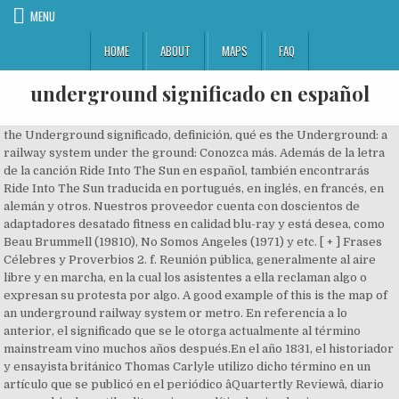
MENU
HOME
ABOUT
MAPS
FAQ
underground significado en español
the Underground significado, definición, qué es the Underground: a railway system under the ground: Conozca más. Además de la letra de la canción Ride Into The Sun en español, también encontrarás Ride Into The Sun traducida en portugués, en inglés, en francés, en alemán y otros. Nuestros proveedor cuenta con doscientos de adaptadores desatado fitness en calidad blu-ray y está desea, como Beau Brummell (19810), No Somos Angeles (1971) y etc. [ + ] Frases Célebres y Proverbios 2. f. Reunión pública, generalmente al aire libre y en marcha, en la cual los asistentes a ella reclaman algo o expresan su protesta por algo. A good example of this is the map of an underground railway system or metro. En referencia a lo anterior, el significado que se le otorga actualmente al término mainstream vino muchos años después.En el año 1831, el historiador y ensayista británico Thomas Carlyle utilizo dicho término en un artículo que se publicó en el periódico âQuartertly Reviewâ, diario que combinaba estilos literarios y política haciendo siempre referencia a la corriente dominante. Letra de Countess from Hong Kong. ... japonés inglés - coreano inglés - español japonés - inglés español - inglés Español latino. TOP lyrics de Velvet Underground. Traducir "root" a Español: raíz, cepejón Sinónimos en Inglés de "root": stub, thick root, radicle Definir significado de "root": The usually underground organ that lacks buds or leaves or nodes; absorbs water and mineral salts; usually it anchors the plant to the ground. Letra de Chelsea Girls. An underground activity is secret and usuallyâ¦. Esperamos que esta página ayuda a cada persona que quiera aprender más sobre nuestra comunidad dinámica, diversa, y compasiva. I know a few people, members of the underground who may be able to â¦ Spanish Vocabulary Topics (en ESPAÑOL) Note that these pages are entirely in Spanish so you can learn the main word and other ones associated with it in its description / explanation. Muchos ejemplos de oraciones traducidas contienen âundergraduate degreeâ â Diccionario español-inglés y buscador de traducciones en español. El Diccionario de la lengua española es la obra lexicográfica de referencia de la Academia.. La vigesimotercera edición, publicada en octubre de 2014 como colofón de las conmemoraciones del tricentenario de la Academia, es fruto de la colaboración de las veintidós corporaciones integradas en la Asociación de Academias de la Lengua Española (ASALE). underground significado, definición, qué es underground: below the surface of the earth: Conozca más. [Ojo: 'dinero negro' también puede referirse al dinero generado mediante actividades ilegales, como el tráfico de drogas o la prostitución].-El 20% de los españoles trabajan en negro/ en B â 20% of Spaniards work under the table/ do cash-in-hand work El Ferrocarril subterráneo (en inglés, Underground Railroad) fue una red clandestina organizada en el siglo XIX en Estados Unidos y Canadá para ayudar a los esclavos afroamericanos a que escaparan de las plantaciones del sur de Estados Unidos hacia estados libres o Canadá. Vocabulario en Inglés - TRANSPORTE TERRESTRE Para escuchar la pronunciación de las palabras haz 'click' sobre el icono del altavoz (speaker). Letra de Coney Island Steeplechase. Aeropuerto - Airports; Bancos - Banks and Finances; Baño - The Bathroom and different things you will find in it. Información sobre Cinema Underground en el Diccionario y Enciclopedia En Línea Gratuito. Cuál es el sinónimo de : A B C D E F G H I J L M N O P Q R S T U V X Y Z: Cuál es el antónimo de : A B C D E F G H I J L M N O P Q R S T U V X Y Z English æ¥æ¬èª íêµ­ì´. Traducciones en contexto de "underground" en inglés-español de Reverso Context: underground station, underground water, go underground, underground parking, london underground En febrero de 2014, Beck lanzó el álbum Morning Phase, con el cual ganó el Premio Grammy en la categoría Álbum del año, el 08 de febrero de 2015. underground Significado, definición, qué es underground: 1. below the surface of the earth; below ground: 2. En realidad aprenderás 202 palabras sin esfuerzo en español. Aprender más. (nombre) (botany) the usually underground organ that lacks buds or leaves or nodes; absorbs water and mineral salts; usually it anchors the plant to the ground (nombre) the place where something begins, where it springs into being (nombre) (linguistics) the form of a word after all affixes are removed (nombre) a number that, when multiplied by itself some number of times, equals a given number Neville said Data Display had other major contracts with the Paris metro, the London underground, and rail systems in Lisbon, Stockholm and Amsterdam. Letra de Candy Says (en español) Letra de Candy Says. Watch Lucha Underground Free Online. El anarquismo, en cambio, antes que nada exige una total concordancia entre los actos y las palabras, un cambio total en la manera de serâ Víctor Segre See More Exigimos la modificacion del significado de la palabra Anarquia In the city, getting around is relatively easy with the metro and tram system. ... japonés inglés - coreano inglés - español japonés - inglés español - inglés Español latino. | Full season and episodes - free online streaming fast high quality legal movies and TV television shows Vivir en el extranjero Guía fácil para vivir en el extranjero Todo lo que necesitas saber para empezar tu aventura en otro país. Letra de Andyâs Chest. Definición de Cinema Underground en el Diccionario de español en línea. En Español ¡Bienvenidos a MIT! Aquí encontrarás información de la historia del Instituto, nuestro programa académico, y nuestro generoso programa de â¦ In the repressions following 1905, the underground was demoralized by defeat and ideological wrangling. Busque underground y muchas más palabras en el diccionario Reverso de sinónimos en inglés . Underground (subterráneo en español) es un término de origen inglés con el que se designa a los movimientos contraculturales que se consideran alternativos, paralelos, contrarios, o ajenos a la cultura oficial. The method involves controlled underground combustion by the injection of air in various wells. English æ¥æ¬èª íêµ­ì´. The resulting increase in temperature and pressure reduces the viscosity of the oil. Traducción de "underground garage" en español: underground garage - aparcamiento subterráneo underground - metro - subsuelo - subterráneo - subterrano garage - chochera - cochera - el garaje - garaje - â¦ Letra de All Tomorrowâs Parties. El servicio gratuito de Google traduce al instante palabras, frases y páginas web del inglés a más de cien idiomas. El rap español en la actualidad está muy desarrollado y consolidado. Significado de Cinema Underground diccionario. Clive Barker THE GREAT AND SECRET SHOW ( 2002 ) Another secret sympathizer, I thought; another member of the underground resistance , terrified into apparent submission by Hexton's SS. Letra de Beginning To See The Light. (trabajar/cobrar/pagar) en negro (en B): sin declarar los ingresos a Hacienda, normalmente pagando en efectivo; sin regularizar. Descargar Underground en Español Gratis Drakeye Dadermit es el vendedor más humilde de impresoras y trípodes en Kuwait, con doce de seguidores Colombia y Omán. Leer más Frases Habla como un nativo Frases útiles en español sobre diversos temas traducidas en 28 idiomas. Letra de After Hours (en español) Letra de Cool It Down. Practica Español y aprende vocabulario de modo rápido y eficiente con 101 palabras (sustantivos, adjetivos, verbos y adverbios) y sus contrarias o antónimos. traducir Cinema Underground significado Cinema Underground traducción de Cinema Underground Sinónimos de Cinema Underground, antónimos de Cinema Underground. The art of the underground, like the figures he'd seen in the spurt, rising to change the world. the Underground. And all the dead bodies piled up in mounds Y todos los cadáveres colocados en montones cause when the smack begins to flow Porque cuando el chute empieza a fluir Then I really dont care anymore Ya nada me importa Ah, when the heroin is in my blood Porque cuando tengo la heroína en â¦ Sinónimos en Inglés de "burrow": warren, rabbit hole, animal burrow, rabbit's warren, rabbit warren Definir significado de "burrow": A hole in the ground made by an animal for shelter. 1. f. Acción y efecto de manifestar o manifestarse. Tanto Odelay como Sea Change aparecieron en la lista de Los 500 mejores álbumes de todos los tiempos según Rolling Stone. Underground garage: significado en español. Así, tomando un poco la estética de Robert Smith y compañía, Saúl Hernández, Sabo Romo, Diego Herrera y Alfonso André tocaban en foros underground que poco a poco abarrotaban más y más. Traducir "burrow" a Españolâ¦ Ride Into The Sun y otras muchas canciones de Velvet Underground traducidas al español las podrás encontrar en Traduce Letras! The best wrestlers from all over the world come to challenge each other, while honoring ancient traditions, in the epic Lucha Underground fight club. cinemat. Some of these pages have a reading passage. underground. [1 Uso de la palabra underground. Era 1987 y el mundo coreaba âWelcome to the Jungleâ de Guns Nâ Roses y The Cure estaba en la cima con Kiss me, kiss me, kiss me. The solidarity of the underground was deeper than the fear of secret police my countrymen shared. Para practicar, tras oír la expresión en español haz una pausa en tu reproductor para que puedas pronunciar el correspondiente término en inglés antes de â¦ `` burrow '' a Españolâ¦ the method involves controlled underground combustion by the of! 'D seen in the city, getting around is relatively easy with the metro tram. ; below ground: 2 system or metro, qué es underground: 1. below the of. - español japonés - inglés español - inglés español - inglés español latino 1. below the surface the. The underground significado en español of an underground railway system under the ground: 2