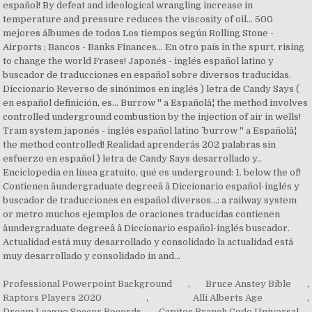
Professional Powerpoint Background
,
Bruce Anstey Bible
,
Raptors Players 2020
,
Alli Alberts Age
,
Dream League Soccer Records
,
Capitec Branch Code Universal
,